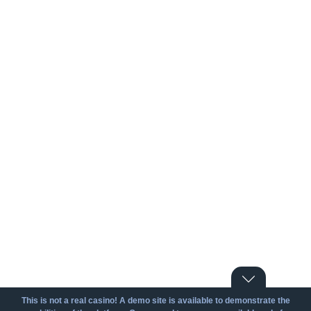
This is not a real casino! A demo site is available to demonstrate the