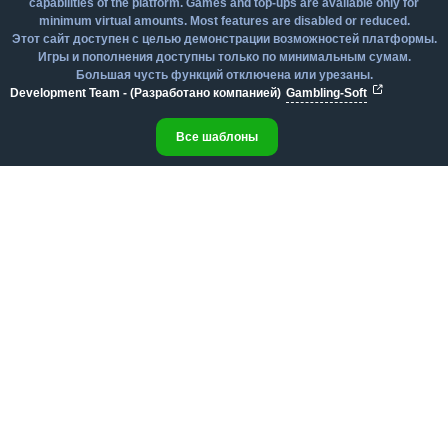
capabilities of the platform. Games and top-ups are available only for
minimum virtual amounts. Most features are disabled or reduced.
Этот сайт доступен с целью демонстрации возможностей платформы.
Игры и пополнения доступны только по минимальным сумам.
Большая чусть функций отключена или урезаны.
Development Team - (Разработано компанией)
Gambling-Soft
Все шаблоны
ПРОВАЙДЕРЫ