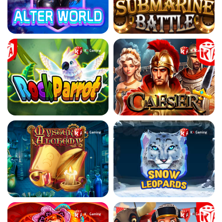
РЕГИСТРАЦИЯ
РЕГИСТРАЦИЯ
ДЕМО
ДЕМО
Rock Parrot Mobile
Caesar Mobile
РЕГИСТРАЦИЯ
РЕГИСТРАЦИЯ
ДЕМО
ДЕМО
Mystery Alchemy Mobile
Snow Leopards Mobile
РЕГИСТРАЦИЯ
РЕГИСТРАЦИЯ
ДЕМО
ДЕМО