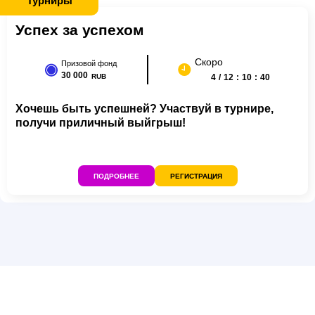
Турниры
особенным.
Результаты турнира будут объявлены в
использовать их в дальнейшей игре.
что даже одна удачная ставка может повлиять на
понедельник.
исход турнира!
Успех за успехом
Сделайте свое воскресенье по-настоящему
роскошным и прибыльным. Возможно всё с
Скоро
Призовой фонд
нашим онлайн-казино. Удачи!
30 000
RUB
4
12
:
10
:
39
Хочешь быть успешней? Участвуй в турнире,
получи приличный выйгрыш!
ПОДРОБНЕЕ
РЕГИСТРАЦИЯ