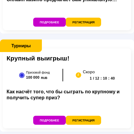
возможность сделать среду яркой и
Правила еженедельного турнира :
захватывающей! Примите участие в турнире и
придайте новые краски своей неделе. А главное -
Для участия вам необходимо играть на
ПОДРОБНЕЕ
РЕГИСТРАЦИЯ
получите шанс выиграть щедрые призы. Все, что
реальные деньги в течение периода турнира.
нужно сделать, это играть с реальными ставками
Выигрыши будут начислены в виде бонусов
Ваше место в рейтинговой таблице будет
и следить за турнирной таблицей. Наше казино
с вейджером 1x, что позволит вам
зависеть от суммы выигрышей в играх. Чем
порадует вас не только азартом, но и
использовать их в дальнейшей игре.
больше вы выиграете, тем выше будете в
Турниры
замечательными бонусами, чтобы сделать вашу
Результаты турнира будут объявлены в четверг.
таблице. И помните, что судьба турнира может
среду незабываемой.
измениться всего лишь с одной удачной ставкой!
Сделайте свою среду по-настоящему
Крупный выигрыш!
захватывающей и прибыльной. Возможно всё с
нашим онлайн казино. Удачи!
Скоро
Призовой фонд
100 000
RUB
1
12
:
10
:
39
Как насчёт того, что бы сыграть по крупному и
получить супер приз?
ПОДРОБНЕЕ
РЕГИСТРАЦИЯ