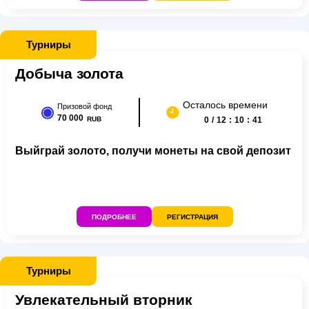
Чтобы участвовать, вам нужно играть на
турнирной таблицей. А наш игровой клуб
Чем больше ваш выигрыш в игре, тем выше ваше
деньги в период проведения турнира;
порадует вас не только азартом, но и щедрыми
имя в рекордной таблице. В зачет идет сумма
Призовой фонд составляет 100 000 рублей и
подарками к началу недели.
выигрыша в каждом спине. Так, исход турнира
Турниры
его между собой разделят 20 самых
может решить всего лишь одна ставка!
удачливых игроков;
Правила еженедельного турнира «Нескучный
Добыча золота
Выигрыши выдаются в качестве бонусов с
понедельник»
Результаты турнира объявляет каждый вторник.
вейджером 1х
Сделайте каждый понедельник по-настоящему
Осталось времени
Призовой фонд
нескучным, а неделю прибыльной. С игровыми
70 000
RUB
0
12
:
10
:
40
автоматами возможно все. Удачи!
Выйграй золото, получи монеты на свой депозит
ПОДРОБНЕЕ
РЕГИСТРАЦИЯ
Турниры
Увлекательный вторник