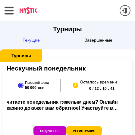
Турниры
Текущие
Завершенные
Турниры
Нескучный понедельник
Осталось времени
Призовой фонд
50 000
RUB
0
12
:
10
:
40
читаете понедельник тяжелым днем? Онлайн
казино докажет вам обратное! Участвуйте в
турнире «Нескучный понедельник» и сделайте
Турнир проводится каждый понедельник с
начало недели ярким и красочным. А главное –
00.00 часов до 23.59 часов по серверному
прибыльным. Все, что вам нужно делать -nbsp;
времени;
ПОДРОБНЕЕ
РЕГИСТРАЦИЯ
играть с реальными ставками и следить за