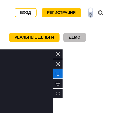
ВХОД
РЕГИСТРАЦИЯ
РЕАЛЬНЫЕ ДЕНЬГИ
ДЕМО