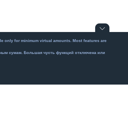
ble only for minimum virtual amounts. Most features are
ным сумам. Большая чусть функций отключена или