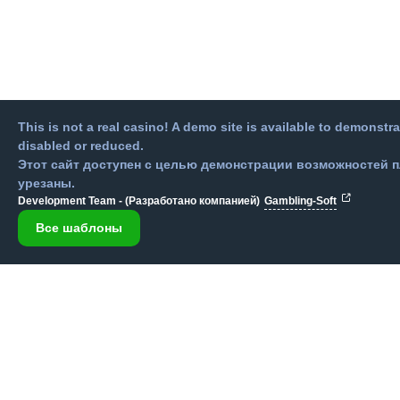
This is not a real casino! A demo site is available to demonstr
disabled or reduced.
Этот сайт доступен с целью демонстрации возможностей 
урезаны.
Development Team - (Разработано компанией)
Gambling-Soft
Все шаблоны
ПРОВАЙДЕРЫ