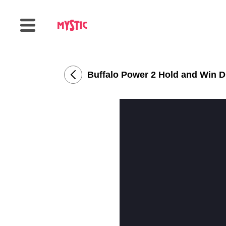
Buffalo Power 2 Hold and Wi