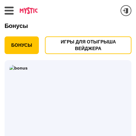
Бонусы
ИГРЫ ДЛЯ ОТЫГРЫША
БОНУСЫ
ВЕЙДЖЕРА