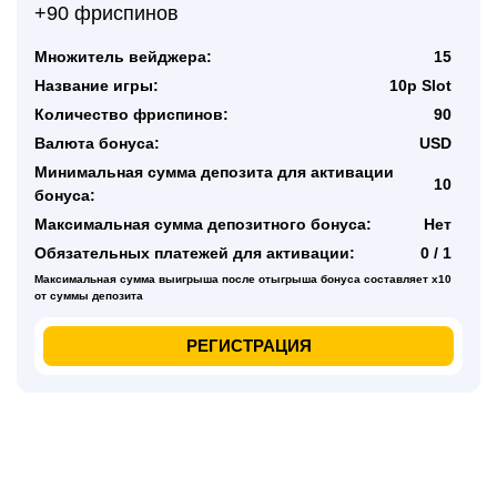
+90 фриспинов
Множитель вейджера:
15
Название игры:
10p Slot
Количество фриспинов:
90
Валюта бонуса:
USD
Минимальная сумма депозита для активации
10
бонуса:
Максимальная сумма депозитного бонуса:
Нет
Обязательных платежей для активации:
0 / 1
Максимальная сумма выигрыша после отыгрыша бонуса составляет х10
от суммы депозита
РЕГИСТРАЦИЯ