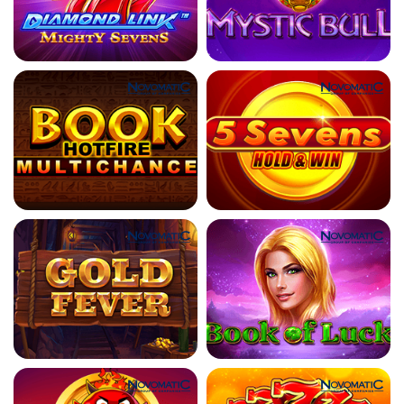
РЕГИСТРАЦИЯ
РЕГИСТРАЦИЯ
ДЕМО
ДЕМО
Book Hotfire Multichance Mobile
5 Sevens Hold Win Mobile
РЕГИСТРАЦИЯ
РЕГИСТРАЦИЯ
ДЕМО
ДЕМО
Gold Fever Mobile
Book of Luck Mobile
РЕГИСТРАЦИЯ
РЕГИСТРАЦИЯ
ДЕМО
ДЕМО