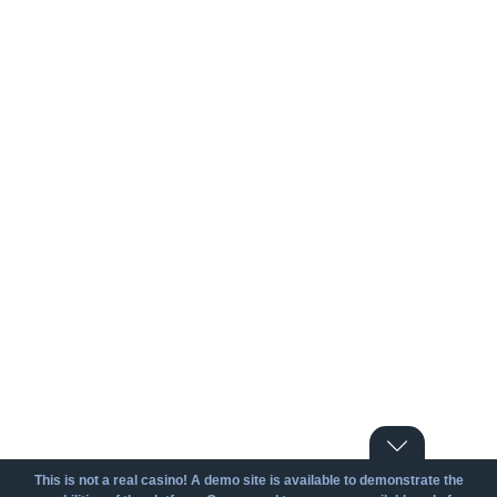
This is not a real casino! A demo site is available to demonstrate the