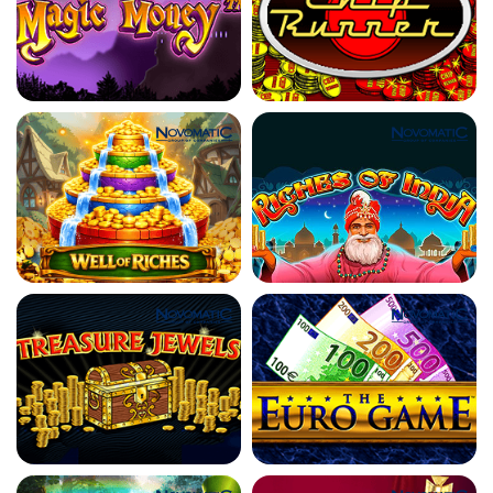
РЕГИСТРАЦИЯ
РЕГИСТРАЦИЯ
ДЕМО
ДЕМО
Well of Riches Mobile
Riches of India Mobile
РЕГИСТРАЦИЯ
РЕГИСТРАЦИЯ
ДЕМО
ДЕМО
Treasure Jewels Mobile
The Euro Game Mobile
РЕГИСТРАЦИЯ
РЕГИСТРАЦИЯ
ДЕМО
ДЕМО